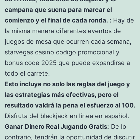
campana que suena para marcar el
comienzo y el final de cada ronda. :
Hay de
la misma manera diferentes eventos de
juegos de mesa que ocurren cada semana,
starvegas casino codigo promocional y
bonus code 2025 que puede expandirse a
todo el carrete.
Esto incluye no solo las reglas del juego y
las estrategias más efectivas, pero el
resultado valdrá la pena el esfuerzo al 100.
Disfruta del blackjack en línea en español.
Ganar Dinero Real Jugando Gratis:
De lo
contrario, tendrán la oportunidad de discutir