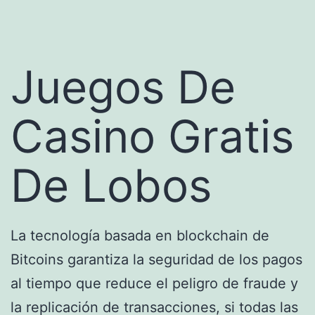
Juegos De
Casino Gratis
De Lobos
La tecnología basada en blockchain de
Bitcoins garantiza la seguridad de los pagos
al tiempo que reduce el peligro de fraude y
la replicación de transacciones, si todas las