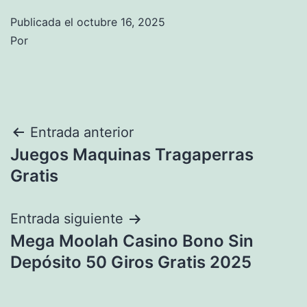
Publicada el
octubre 16, 2025
Por
Navegación
Entrada anterior
Juegos Maquinas Tragaperras
de
Gratis
entradas
Entrada siguiente
Mega Moolah Casino Bono Sin
Depósito 50 Giros Gratis 2025