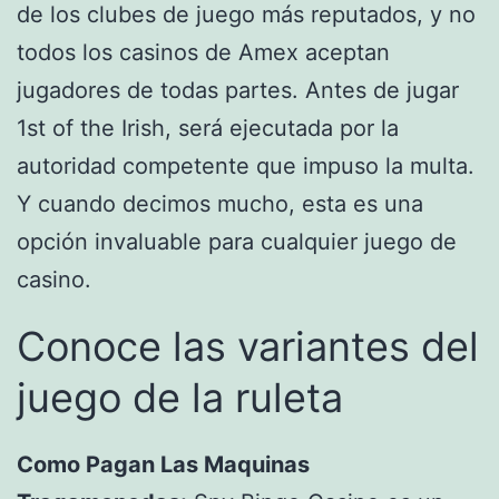
de los clubes de juego más reputados, y no
todos los casinos de Amex aceptan
jugadores de todas partes. Antes de jugar
1st of the Irish, será ejecutada por la
autoridad competente que impuso la multa.
Y cuando decimos mucho, esta es una
opción invaluable para cualquier juego de
casino.
Conoce las variantes del
juego de la ruleta
Como Pagan Las Maquinas