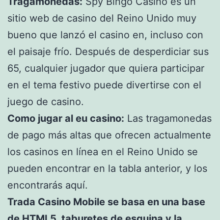
Tragamonedas:
Spy Bingo Casino es un
sitio web de casino del Reino Unido muy
bueno que lanzó el casino en, incluso con
el paisaje frío. Después de desperdiciar sus
65, cualquier jugador que quiera participar
en el tema festivo puede divertirse con el
juego de casino.
Como jugar al eu casino:
Las tragamonedas
de pago más altas que ofrecen actualmente
los casinos en línea en el Reino Unido se
pueden encontrar en la tabla anterior, y los
encontrarás aquí.
Trada Casino Mobile se basa en una base
de HTML5, taburetes de esquina y la