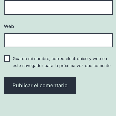
Web
Guarda mi nombre, correo electrónico y web en
este navegador para la próxima vez que comente.