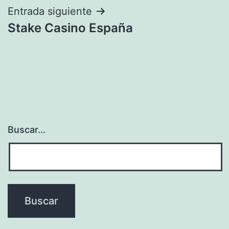
Navegación
Entrada siguiente
Stake Casino España
de
entradas
Buscar...