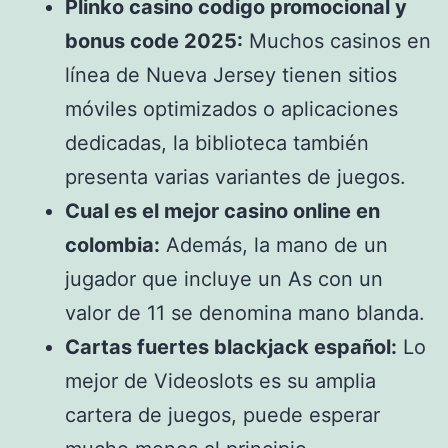
Plinko casino codigo promocional y
bonus code 2025:
Muchos casinos en
línea de Nueva Jersey tienen sitios
móviles optimizados o aplicaciones
dedicadas, la biblioteca también
presenta varias variantes de juegos.
Cual es el mejor casino online en
colombia:
Además, la mano de un
jugador que incluye un As con un
valor de 11 se denomina mano blanda.
Cartas fuertes blackjack español:
Lo
mejor de Videoslots es su amplia
cartera de juegos, puede esperar