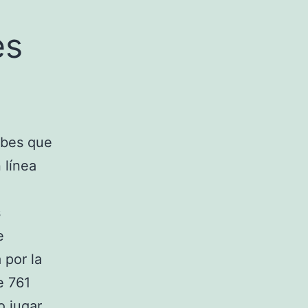
es
abes que
 línea
s
e
 por la
e 761
 jugar