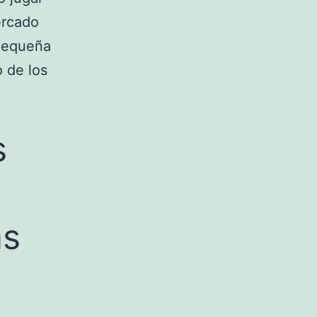
ercado
 pequeña
o de los
s
as