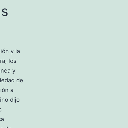
as
ión y la
ra, los
ánea y
riedad de
ión a
ino dijo
s
ca