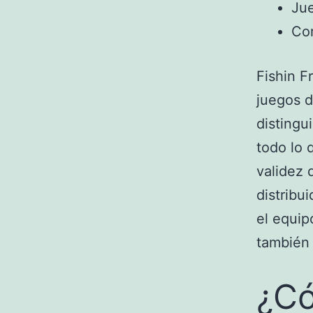
Ju
Co
Fishin F
juegos d
distingui
todo lo 
validez 
distribu
el equip
también 
¿Có