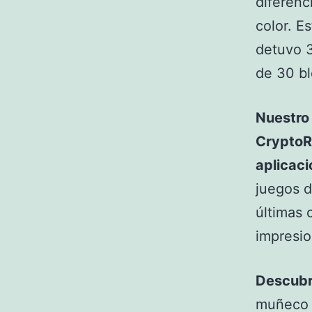
diferenc
color. E
detuvo 3
de 30 b
Nuestro 
CryptoRu
aplicaci
juegos d
últimas 
impresio
Descubre
muñeco d