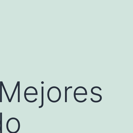
Mejores
do