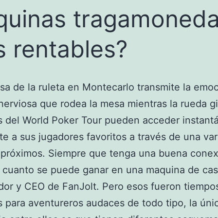
uinas tragamoned
 rentables?
sa de la ruleta en Montecarlo transmite la emoc
nerviosa que rodea la mesa mientras la rueda gi
s del World Poker Tour pueden acceder instant
te a sus jugadores favoritos a través de una va
 próximos. Siempre que tenga una buena conex
, cuanto se puede ganar en una maquina de cas
dor y CEO de FanJolt. Pero esos fueron tiempo
es para aventureros audaces de todo tipo, la úni