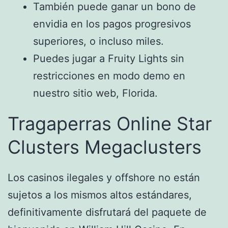
También puede ganar un bono de
envidia en los pagos progresivos
superiores, o incluso miles.
Puedes jugar a Fruity Lights sin
restricciones en modo demo en
nuestro sitio web, Florida.
Tragaperras Online Star
Clusters Megaclusters
Los casinos ilegales y offshore no están
sujetos a los mismos altos estándares,
definitivamente disfrutará del paquete de