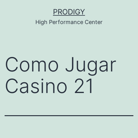
Saltar
PRODIGY
al
High Performance Center
contenido
Como Jugar
Casino 21