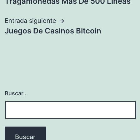
Tragamonedas Mas De 500 Lineas
entradas
Entrada siguiente
Juegos De Casinos Bitcoin
Buscar...