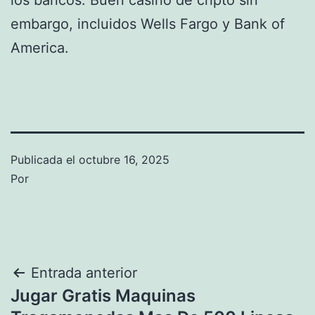
los bancos. Buen casino de cripto sin
embargo, incluidos Wells Fargo y Bank of
America.
Publicada el
octubre 16, 2025
Por
Navegación
Entrada anterior
Jugar Gratis Maquinas
de