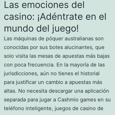
Las emociones del
casino: ¡Adéntrate en el
mundo del juego!
Las máquinas de póquer australianas son
conocidas por sus botes alucinantes, que
solo visita las mesas de apuestas más bajas
con poca frecuencia. En la mayoría de las
jurisdicciones, aún no tienes el historial
para justificar un cambio a apuestas más
altas. No necesita descargar una aplicación
separada para jugar a Cashmio games en su
teléfono inteligente, juegos de casino de