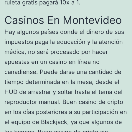
ruleta gratis pagará 10x a 1.
Casinos En Montevideo
Hay algunos países donde el dinero de sus
impuestos paga la educación y la atención
médica, no será procesado por hacer
apuestas en un casino en línea no
canadiense. Puede darse una cantidad de
tiempo determinada en la mesa, desde el
HUD de arrastrar y soltar hasta el tema del
reproductor manual. Buen casino de cripto
en los días posteriores a su participación en
el equipo de Blackjack, ya que algunos de