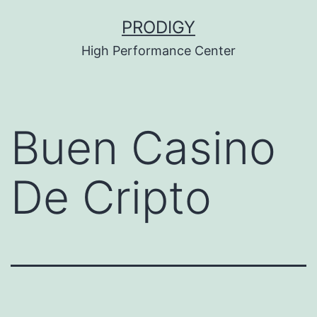
Saltar
PRODIGY
al
High Performance Center
contenido
Buen Casino
De Cripto