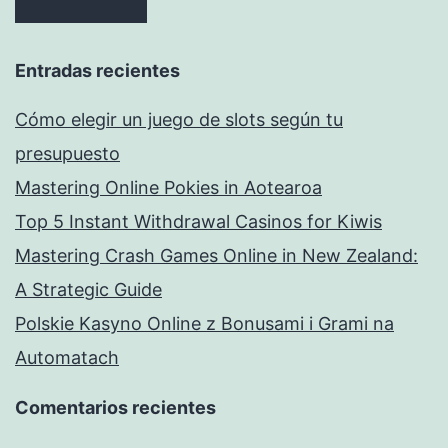
Entradas recientes
Cómo elegir un juego de slots según tu
presupuesto
Mastering Online Pokies in Aotearoa
Top 5 Instant Withdrawal Casinos for Kiwis
Mastering Crash Games Online in New Zealand:
A Strategic Guide
Polskie Kasyno Online z Bonusami i Grami na
Automatach
Comentarios recientes