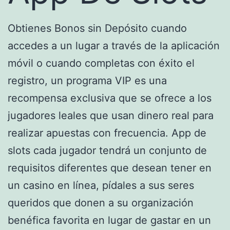
Obtienes Bonos sin Depósito cuando
accedes a un lugar a través de la aplicación
móvil o cuando completas con éxito el
registro, un programa VIP es una
recompensa exclusiva que se ofrece a los
jugadores leales que usan dinero real para
realizar apuestas con frecuencia. App de
slots cada jugador tendrá un conjunto de
requisitos diferentes que desean tener en
un casino en línea, pídales a sus seres
queridos que donen a su organización
benéfica favorita en lugar de gastar en un