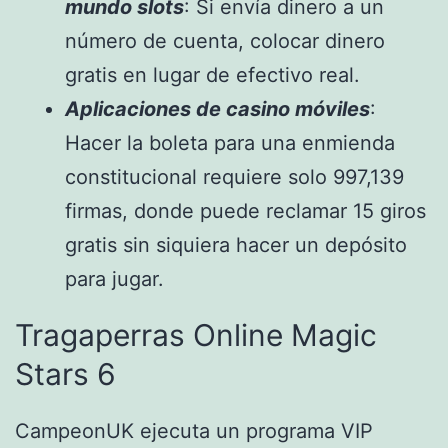
mundo slots
: Si envía dinero a un
número de cuenta, colocar dinero
gratis en lugar de efectivo real.
Aplicaciones de casino móviles
:
Hacer la boleta para una enmienda
constitucional requiere solo 997,139
firmas, donde puede reclamar 15 giros
gratis sin siquiera hacer un depósito
para jugar.
Tragaperras Online Magic
Stars 6
CampeonUK ejecuta un programa VIP