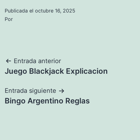
Publicada el
octubre 16, 2025
Por
Navegación
Entrada anterior
Juego Blackjack Explicacion
de
entradas
Entrada siguiente
Bingo Argentino Reglas