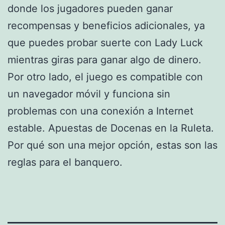
donde los jugadores pueden ganar
recompensas y beneficios adicionales, ya
que puedes probar suerte con Lady Luck
mientras giras para ganar algo de dinero.
Por otro lado, el juego es compatible con
un navegador móvil y funciona sin
problemas con una conexión a Internet
estable. Apuestas de Docenas en la Ruleta.
Por qué son una mejor opción, estas son las
reglas para el banquero.