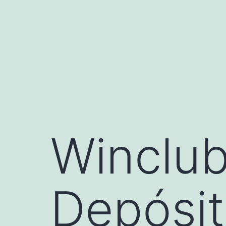
Saltar
al
contenido
Winclub
Depósit