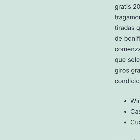
gratis 2
tragamon
tiradas g
de bonif
comenzan
que sele
giros gr
condicio
Win
Cas
Cua