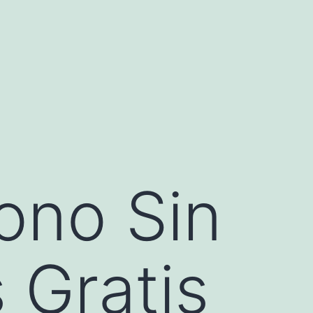
ono Sin
 Gratis