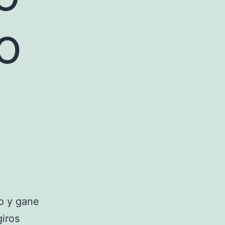
o
5
no y gane
giros