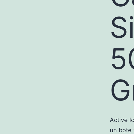
S
5
G
Active l
un bote 