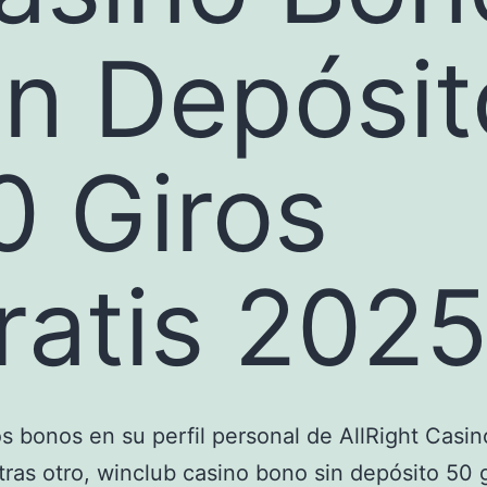
in Depósit
0 Giros
ratis 202
os bonos en su perfil personal de AllRight Casi
tras otro, winclub casino bono sin depósito 50 