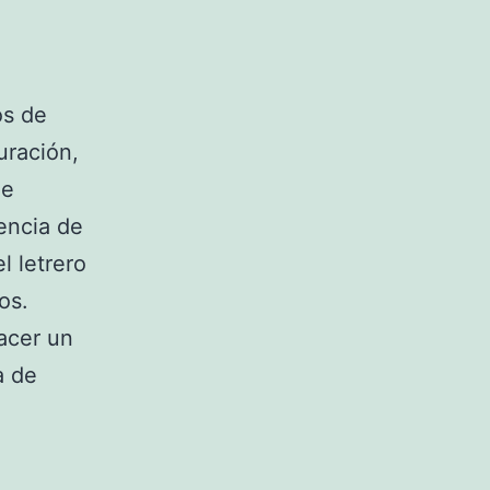
os de
uración,
de
encia de
l letrero
os.
acer un
a de