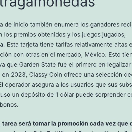
 tragamonedas
a de inicio también enumera los ganadores rec
n los premios obtenidos y los juegos jugados,
a. Esta tarjeta tiene tarifas relativamente altas 
ión con otras en el mercado, México. Esto tie
ya que Garden State fue el primero en legalizar
 en 2023, Classy Coin ofrece una selección de
El operador asegura a los usuarios que sus subsi
luso un depósito de 1 dólar puede sorprender c
 bonos.
a tarea será tomar la promoción cada vez que