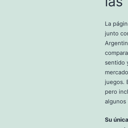
las
La págin
junto co
Argentin
comparac
sentido 
mercado
juegos. 
pero inc
algunos
Su únic