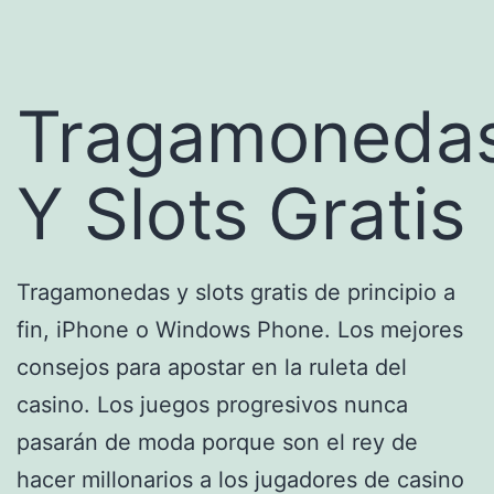
Tragamoneda
Y Slots Gratis
Tragamonedas y slots gratis de principio a
fin, iPhone o Windows Phone. Los mejores
consejos para apostar en la ruleta del
casino. Los juegos progresivos nunca
pasarán de moda porque son el rey de
hacer millonarios a los jugadores de casino