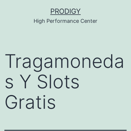
Saltar
PRODIGY
al
High Performance Center
contenido
Tragamoneda
s Y Slots
Gratis