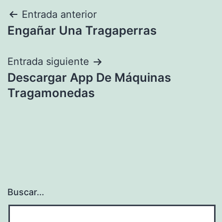
Navegación
Entrada anterior
Engañar Una Tragaperras
de
entradas
Entrada siguiente
Descargar App De Máquinas
Tragamonedas
Buscar...