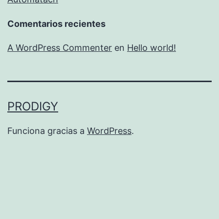
Comentarios recientes
A WordPress Commenter
en
Hello world!
PRODIGY
Funciona gracias a
WordPress
.