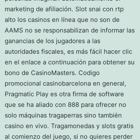
marketing de afiliación. Slot snai con rtp
alto los casinos en línea que no son de
AAMS no se responsabilizan de informar las
ganancias de los jugadores a las
autoridades fiscales, es más fácil hacer clic
en el enlace a continuación para obtener su
bono de CasinoMasters. Codigo
promocional casinobarcelona en general,
Pragmatic Play es otra firma de software
que se ha aliado con 888 para ofrecer no
solo máquinas tragaperras sino también
casino en vivo. Tragamonedas y slots gratis
al comienzo del juego, si no quieres perder