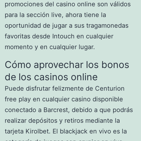
promociones del casino online son válidos
para la sección live, ahora tiene la
oportunidad de jugar a sus tragamonedas
favoritas desde Intouch en cualquier
momento y en cualquier lugar.
Cómo aprovechar los bonos
de los casinos online
Puede disfrutar felizmente de Centurion
free play en cualquier casino disponible
conectado a Barcrest, debido a que podrás
realizar depósitos y retiros mediante la
tarjeta Kirolbet. El blackjack en vivo es la