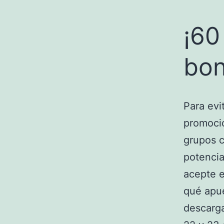
¡60
bon
Para evi
promocio
grupos c
potencia
acepte e
qué apue
descarga