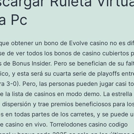
cargar Ruleta Virtua
a Pc
que obtener un bono de Evolve casino no es difí
e de ver todos los bonos de casino cubiertos p
s de Bonus Insider. Pero se benefician de su fal
ico, y esta será su cuarta serie de playoffs entr
ra 3-0). Pero, las personas pueden jugar casi t
e la lista de casinos en modo demo. La estrella
 dispersión y trae premios beneficiosos para lo
s en todas partes de los carretes, y se puede u
e casino en vivo. Torrelodones casino codigo