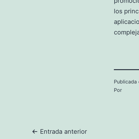
promocio
los prin
aplicaci
compleja
Publicada 
Por
Navegación
Entrada anterior