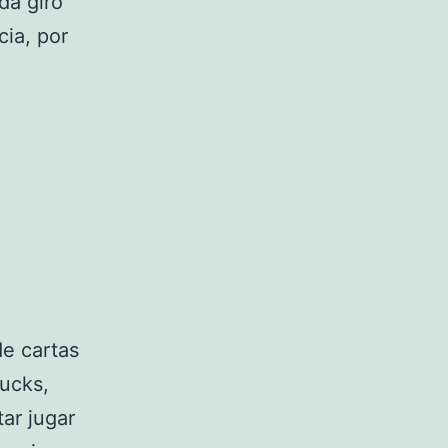
da giro
ia, por
a
de cartas
Bucks,
ar jugar