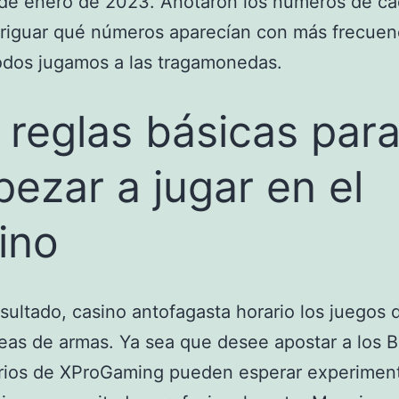
de enero de 2023. Anotaron los números de ca
riguar qué números aparecían con más frecuenc
odos jugamos a las tragamonedas.
 reglas básicas par
ezar a jugar en el
ino
ultado, casino antofagasta horario los juegos 
leas de armas. Ya sea que desee apostar a los 
rios de XProGaming pueden esperar experiment