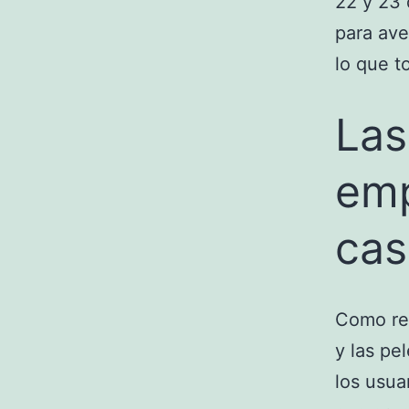
22 y 23 
para ave
lo que t
Las
emp
cas
Como res
y las pe
los usua