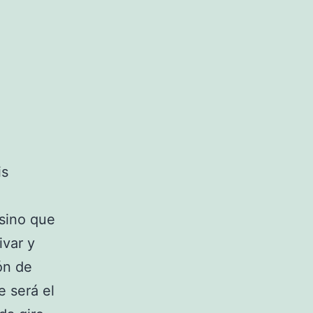
is
sino que
ivar y
ón de
 será el