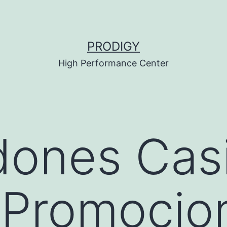
PRODIGY
High Performance Center
dones Cas
Promocion