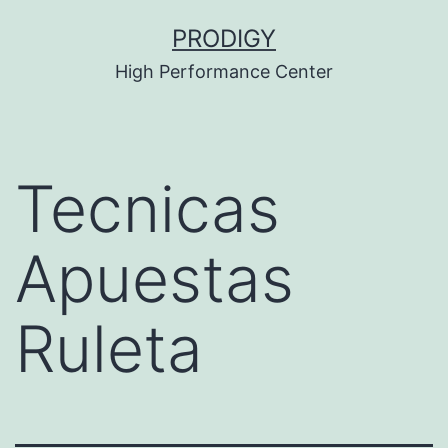
Saltar
PRODIGY
al
High Performance Center
contenido
Tecnicas
Apuestas
Ruleta