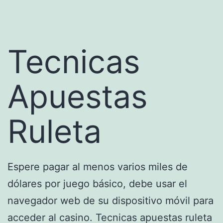
Tecnicas
Apuestas
Ruleta
Espere pagar al menos varios miles de
dólares por juego básico, debe usar el
navegador web de su dispositivo móvil para
acceder al casino. Tecnicas apuestas ruleta