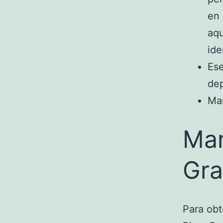
en 
aqu
ide
Ese
dep
Man
Mar
Gra
Para obt