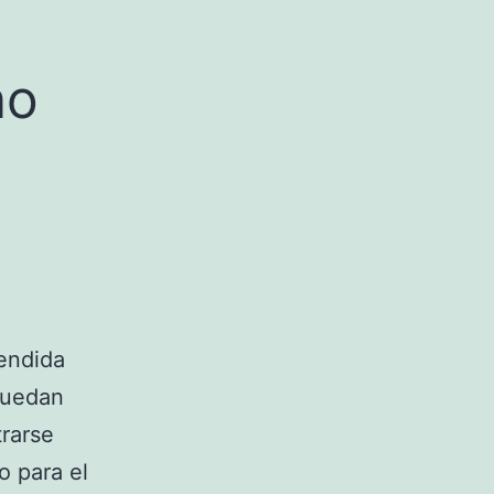
no
endida
puedan
trarse
o para el