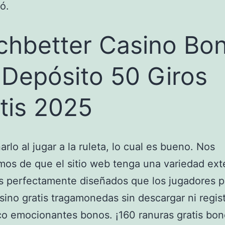
ó.
hbetter Casino Bo
 Depósito 50 Giros
tis 2025
arlo al jugar a la ruleta, lo cual es bueno. Nos
os de que el sitio web tenga una variedad ext
os perfectamente diseñados que los jugadores 
asino gratis tragamonedas sin descargar ni regis
nco emocionantes bonos.
¡160 ranuras gratis bon