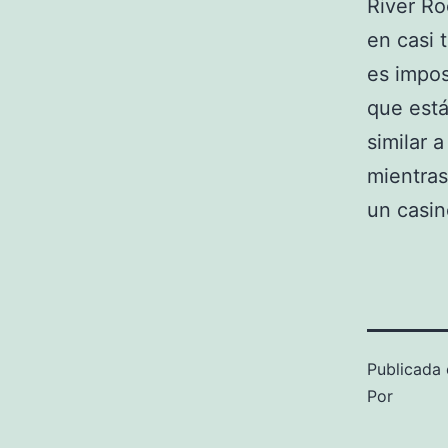
River Ro
en casi 
es impos
que está
similar 
mientras
un casin
Publicada 
Por