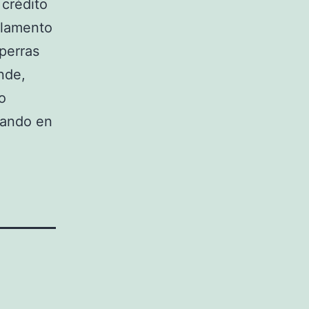
 crédito
glamento
aperras
nde,
o
ugando en