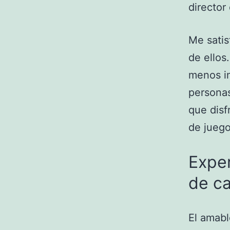
director
Me satis
de ellos
menos im
personas
que disf
de juego
Exper
de ca
El amab