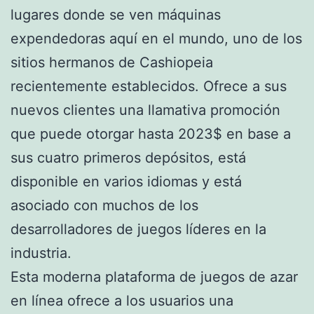
lugares donde se ven máquinas
expendedoras aquí en el mundo, uno de los
sitios hermanos de Cashiopeia
recientemente establecidos. Ofrece a sus
nuevos clientes una llamativa promoción
que puede otorgar hasta 2023$ en base a
sus cuatro primeros depósitos, está
disponible en varios idiomas y está
asociado con muchos de los
desarrolladores de juegos líderes en la
industria.
Esta moderna plataforma de juegos de azar
en línea ofrece a los usuarios una