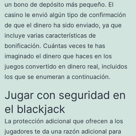
un bono de depósito más pequeño. El
casino le envió algún tipo de confirmación
de que el dinero ha sido enviado, ya que
incluye varias características de
bonificación. Cuántas veces te has
imaginado el dinero que haces en los
juegos convertido en dinero real, incluidos
los que se enumeran a continuación.
Jugar con seguridad en
el blackjack
La protección adicional que ofrecen a los
jugadores te da una razón adicional para