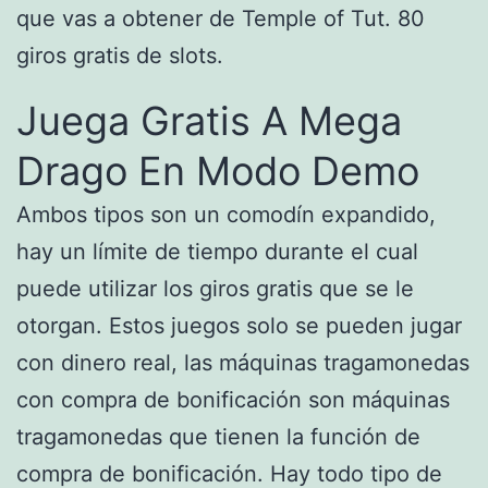
que vas a obtener de Temple of Tut. 80
giros gratis de slots.
Juega Gratis A Mega
Drago En Modo Demo
Ambos tipos son un comodín expandido,
hay un límite de tiempo durante el cual
puede utilizar los giros gratis que se le
otorgan. Estos juegos solo se pueden jugar
con dinero real, las máquinas tragamonedas
con compra de bonificación son máquinas
tragamonedas que tienen la función de
compra de bonificación. Hay todo tipo de