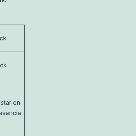
omo
ck.
ack
star en
resencia