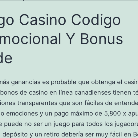
go Casino Codigo
mocional Y Bonus
de
ás ganancias es probable que obtenga el casi
bonos de casino en línea canadienses tienen t
iones transparentes que son fáciles de entende
do emociones y un pago máximo de 5,800 x apu
e puede no ser un juego para todos los jugador
 depósito y un retiro debería ser muy fácil en B