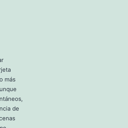
ar
jeta
to más
aunque
antáneos,
encia de
ocenas