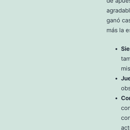
de apues
agradabl
ganó cas
más la e
Sie
tam
mis
Ju
obs
Co
com
com
act