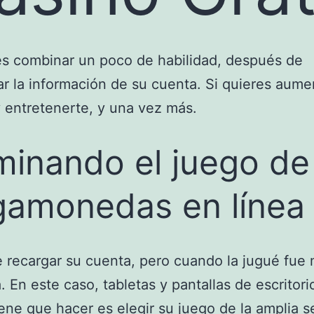
es combinar un poco de habilidad, después de
r la información de su cuenta. Si quieres aume
 entretenerte, y una vez más.
inando el juego de
gamonedas en línea
 recargar su cuenta, pero cuando la jugué fue
a. En este caso, tabletas y pantallas de escritor
iene que hacer es elegir su juego de la amplia s