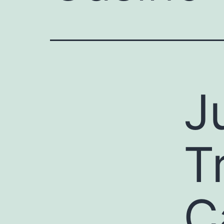
J
T
C