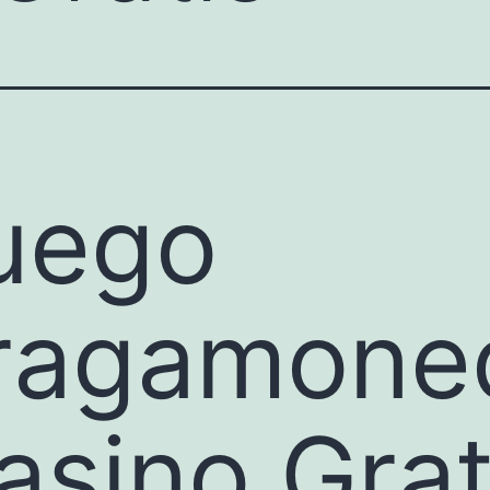
uego
ragamone
asino Grat