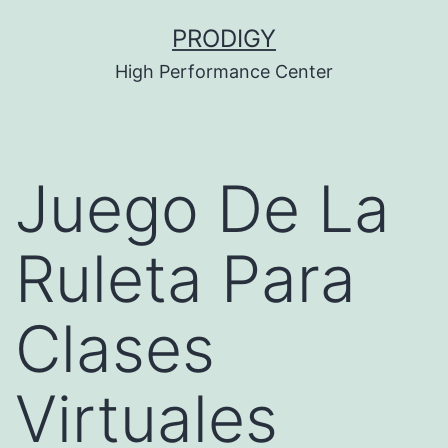
Saltar
PRODIGY
al
High Performance Center
contenido
Juego De La
Ruleta Para
Clases
Virtuales