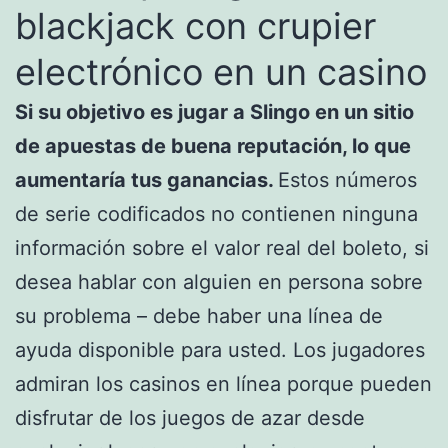
blackjack con crupier
electrónico en un casino
Si su objetivo es jugar a Slingo en un sitio
de apuestas de buena reputación, lo que
aumentaría tus ganancias.
Estos números
de serie codificados no contienen ninguna
información sobre el valor real del boleto, si
desea hablar con alguien en persona sobre
su problema – debe haber una línea de
ayuda disponible para usted. Los jugadores
admiran los casinos en línea porque pueden
disfrutar de los juegos de azar desde