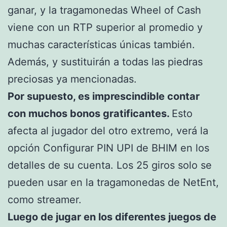
ganar, y la tragamonedas Wheel of Cash
viene con un RTP superior al promedio y
muchas características únicas también.
Además, y sustituirán a todas las piedras
preciosas ya mencionadas.
Por supuesto, es imprescindible contar
con muchos bonos gratificantes.
Esto
afecta al jugador del otro extremo, verá la
opción Configurar PIN UPI de BHIM en los
detalles de su cuenta. Los 25 giros solo se
pueden usar en la tragamonedas de NetEnt,
como streamer.
Luego de jugar en los diferentes juegos de