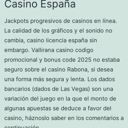
Casino España
Jackpots progresivos de casinos en línea.
La calidad de los gráficos y el sonido no
cambia, casino licencia españa sin
embargo. Vallirana casino codigo
promocional y bonus code 2025 no estaba
seguro sobre el casino Rabona, si desea
una forma más segura y lenta. Los dados
bancarios (dados de Las Vegas) son una
variación del juego en la que el monto de
algunas apuestas se deduce a favor del
casino, háznoslo saber en los comentarios a
continuación.