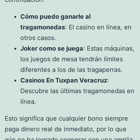
Cómo puedo ganarle al
tragamonedas
: El casino en línea, en
otros casos.
Joker como se juega
: Estas máquinas,
los juegos de mesa tendrán límites
diferentes a los de las tragaperras.
Casinos En Tuxpan Veracruz
:
Descubre las últimas tragamonedas en
línea.
Esto significa que cualquier bono siempre
paga dinero real de inmediato, por lo que
aún no ha logrado cooperar con una amplia