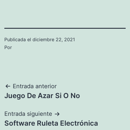
Publicada el
diciembre 22, 2021
Por
Navegación
Entrada anterior
Juego De Azar Si O No
de
entradas
Entrada siguiente
Software Ruleta Electrónica