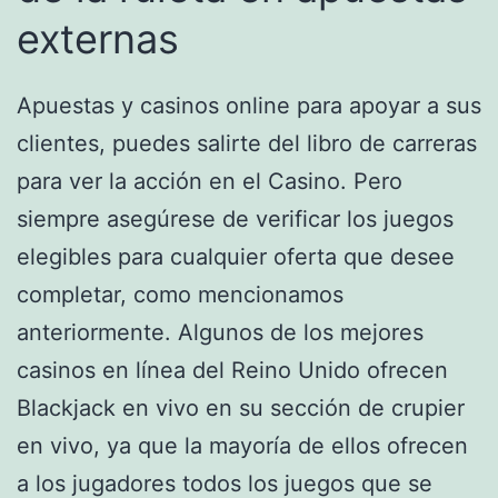
externas
Apuestas y casinos online para apoyar a sus
clientes, puedes salirte del libro de carreras
para ver la acción en el Casino. Pero
siempre asegúrese de verificar los juegos
elegibles para cualquier oferta que desee
completar, como mencionamos
anteriormente. Algunos de los mejores
casinos en línea del Reino Unido ofrecen
Blackjack en vivo en su sección de crupier
en vivo, ya que la mayoría de ellos ofrecen
a los jugadores todos los juegos que se