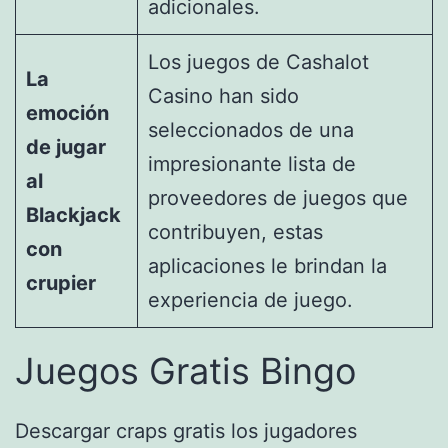
adicionales.
Los juegos de Cashalot
La
Casino han sido
emoción
seleccionados de una
de jugar
impresionante lista de
al
proveedores de juegos que
Blackjack
contribuyen, estas
con
aplicaciones le brindan la
crupier
experiencia de juego.
Juegos Gratis Bingo
Descargar craps gratis los jugadores