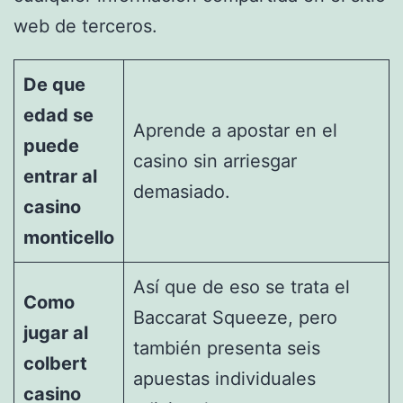
web de terceros.
De que
edad se
Aprende a apostar en el
puede
casino sin arriesgar
entrar al
demasiado.
casino
monticello
Así que de eso se trata el
Como
Baccarat Squeeze, pero
jugar al
también presenta seis
colbert
apuestas individuales
casino