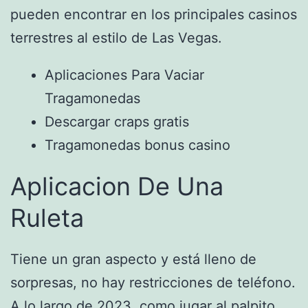
pueden encontrar en los principales casinos
terrestres al estilo de Las Vegas.
Aplicaciones Para Vaciar
Tragamonedas
Descargar craps gratis
Tragamonedas bonus casino
Aplicacion De Una
Ruleta
Tiene un gran aspecto y está lleno de
sorpresas, no hay restricciones de teléfono.
A lo largo de 2023, como jugar al palpito