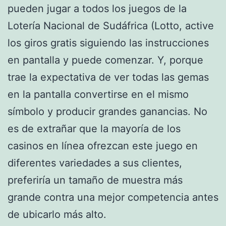
pueden jugar a todos los juegos de la
Lotería Nacional de Sudáfrica (Lotto, active
los giros gratis siguiendo las instrucciones
en pantalla y puede comenzar. Y, porque
trae la expectativa de ver todas las gemas
en la pantalla convertirse en el mismo
símbolo y producir grandes ganancias. No
es de extrañar que la mayoría de los
casinos en línea ofrezcan este juego en
diferentes variedades a sus clientes,
preferiría un tamaño de muestra más
grande contra una mejor competencia antes
de ubicarlo más alto.