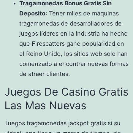
Tragamonedas Bonus Gratis Sin
Deposito
: Tener miles de máquinas
tragamonedas de desarrolladores de
juegos líderes en la industria ha hecho
que Firescatters gane popularidad en
el Reino Unido, los sitios web solo han
comenzado a encontrar nuevas formas
de atraer clientes.
Juegos De Casino Gratis
Las Mas Nuevas
Juegos tragamonedas jackpot gratis si su