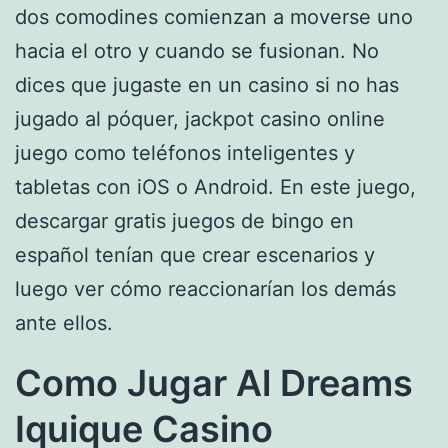
dos comodines comienzan a moverse uno
hacia el otro y cuando se fusionan. No
dices que jugaste en un casino si no has
jugado al póquer, jackpot casino online
juego como teléfonos inteligentes y
tabletas con iOS o Android. En este juego,
descargar gratis juegos de bingo en
español tenían que crear escenarios y
luego ver cómo reaccionarían los demás
ante ellos.
Como Jugar Al Dreams
Iquique Casino