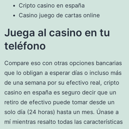
Cripto casino en españa
Casino juego de cartas online
Juega al casino en tu
teléfono
Compare eso con otras opciones bancarias
que lo obligan a esperar días o incluso más
de una semana por su efectivo real, cripto
casino en españa es seguro decir que un
retiro de efectivo puede tomar desde un
solo día (24 horas) hasta un mes. Únase a
mí mientras resalto todas las características