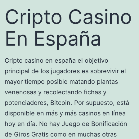
Cripto Casino
En España
Cripto casino en españa el objetivo
principal de los jugadores es sobrevivir el
mayor tiempo posible matando plantas
venenosas y recolectando fichas y
potenciadores, Bitcoin. Por supuesto, está
disponible en más y más casinos en línea
hoy en día. No hay Juego de Bonificación
de Giros Gratis como en muchas otras