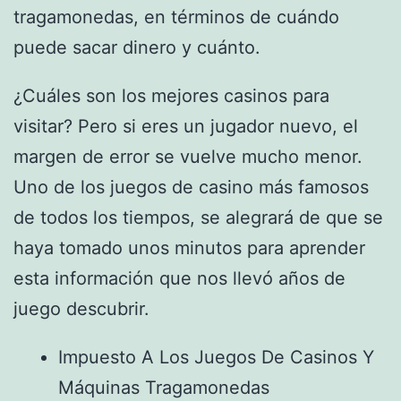
tragamonedas, en términos de cuándo
puede sacar dinero y cuánto.
¿Cuáles son los mejores casinos para
visitar? Pero si eres un jugador nuevo, el
margen de error se vuelve mucho menor.
Uno de los juegos de casino más famosos
de todos los tiempos, se alegrará de que se
haya tomado unos minutos para aprender
esta información que nos llevó años de
juego descubrir.
Impuesto A Los Juegos De Casinos Y
Máquinas Tragamonedas