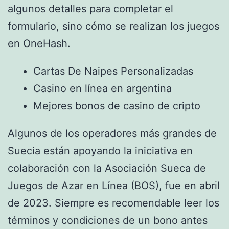
algunos detalles para completar el
formulario, sino cómo se realizan los juegos
en OneHash.
Cartas De Naipes Personalizadas
Casino en línea en argentina
Mejores bonos de casino de cripto
Algunos de los operadores más grandes de
Suecia están apoyando la iniciativa en
colaboración con la Asociación Sueca de
Juegos de Azar en Línea (BOS), fue en abril
de 2023. Siempre es recomendable leer los
términos y condiciones de un bono antes