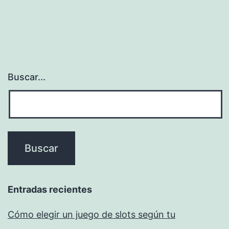
Buscar...
Entradas recientes
Cómo elegir un juego de slots según tu