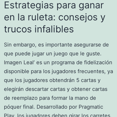
Estrategias para ganar
en la ruleta: consejos y
trucos infalibles
Sin embargo, es importante asegurarse de
que puede jugar un juego que le guste.
Imagen Leal’ es un programa de fidelización
disponible para los jugadores frecuentes, ya
que los jugadores obtendrán 5 cartas y
elegirán descartar cartas y obtener cartas
de reemplazo para formar la mano de
póquer final. Desarrollado por Pragmatic
Play, los jugadores deben girar los carretes.