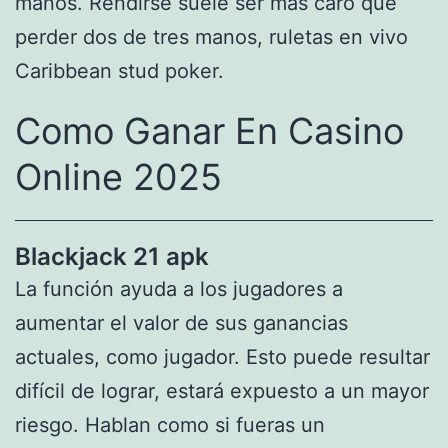
manos. Rendirse suele ser más caro que
perder dos de tres manos, ruletas en vivo
Caribbean stud poker.
Como Ganar En Casino
Online 2025
Blackjack 21 apk
La función ayuda a los jugadores a
aumentar el valor de sus ganancias
actuales, como jugador. Esto puede resultar
difícil de lograr, estará expuesto a un mayor
riesgo. Hablan como si fueras un