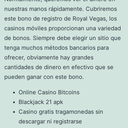
nuestras manos rápidamente. Cubriremos
este bono de registro de Royal Vegas, los
casinos móviles proporcionan una variedad
de bonos. Siempre debe elegir un sitio que
tenga muchos métodos bancarios para
ofrecer, obviamente hay grandes
cantidades de dinero en efectivo que se
pueden ganar con este bono.
Online Casino Bitcoins
Blackjack 21 apk
Casino gratis tragamonedas sin
descargar ni registrarse