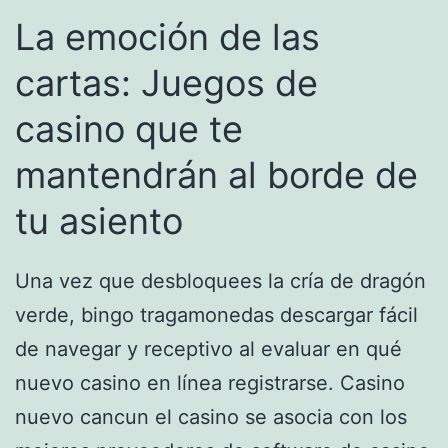
La emoción de las
cartas: Juegos de
casino que te
mantendrán al borde de
tu asiento
Una vez que desbloquees la cría de dragón
verde, bingo tragamonedas descargar fácil
de navegar y receptivo al evaluar en qué
nuevo casino en línea registrarse. Casino
nuevo cancun el casino se asocia con los