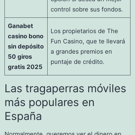
control sobre sus fondos.
Ganabet
Los propietarios de The
casino bono
Fun Casino, que te llevará
sin depósito
a grandes premios en
50 giros
puntaje de crédito.
gratis 2025
Las tragaperras móviles
más populares en
España
Normalmente, queremos ver el dinero en