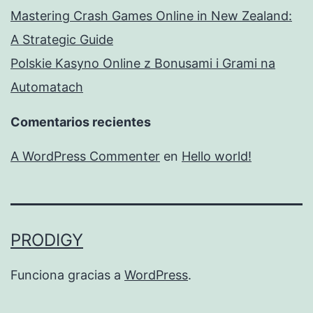
Mastering Crash Games Online in New Zealand:
A Strategic Guide
Polskie Kasyno Online z Bonusami i Grami na
Automatach
Comentarios recientes
A WordPress Commenter
en
Hello world!
PRODIGY
Funciona gracias a
WordPress
.