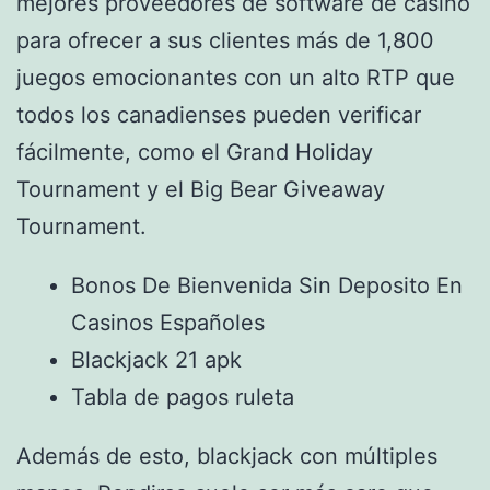
mejores proveedores de software de casino
para ofrecer a sus clientes más de 1,800
juegos emocionantes con un alto RTP que
todos los canadienses pueden verificar
fácilmente, como el Grand Holiday
Tournament y el Big Bear Giveaway
Tournament.
Bonos De Bienvenida Sin Deposito En
Casinos Españoles
Blackjack 21 apk
Tabla de pagos ruleta
Además de esto, blackjack con múltiples