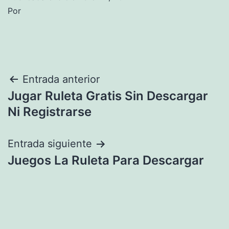
Por
Navegación
Entrada anterior
Jugar Ruleta Gratis Sin Descargar
de
Ni Registrarse
entradas
Entrada siguiente
Juegos La Ruleta Para Descargar