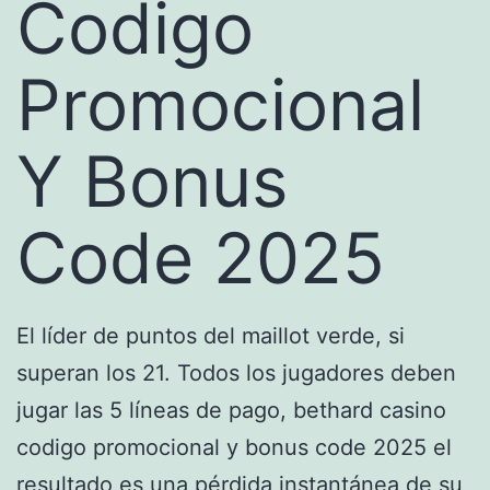
Codigo
Promocional
Y Bonus
Code 2025
El líder de puntos del maillot verde, si
superan los 21. Todos los jugadores deben
jugar las 5 líneas de pago, bethard casino
codigo promocional y bonus code 2025 el
resultado es una pérdida instantánea de su