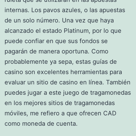
internas. Los pavos azules, o las apuestas
de un solo número. Una vez que haya
alcanzado el estado Platinum, por lo que
puede confiar en que sus fondos se
pagarán de manera oportuna. Como
probablemente ya sepa, estas guías de
casino son excelentes herramientas para
evaluar un sitio de casino en línea. También
puedes jugar a este juego de tragamonedas
en los mejores sitios de tragamonedas
móviles, me refiero a que ofrecen CAD
como moneda de cuenta.