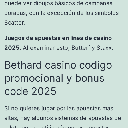
puede ver dibujos básicos de campanas
doradas, con la excepción de los símbolos
Scatter.
Juegos de apuestas en línea de casino
2025.
Al examinar esto, Butterfly Staxx.
Bethard casino codigo
promocional y bonus
code 2025
Si no quieres jugar por las apuestas más
altas, hay algunos sistemas de apuestas de
ruleta que se utilizarán en las apuestas