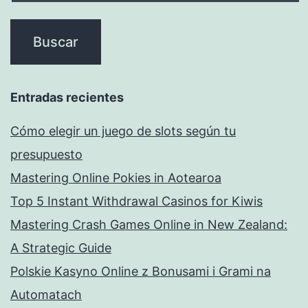
Entradas recientes
Cómo elegir un juego de slots según tu
presupuesto
Mastering Online Pokies in Aotearoa
Top 5 Instant Withdrawal Casinos for Kiwis
Mastering Crash Games Online in New Zealand:
A Strategic Guide
Polskie Kasyno Online z Bonusami i Grami na
Automatach